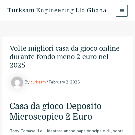
Skip
Post
MAI
to
navigation
Turksam Engineering Ltd Ghana
MEN
content
Volte migliori casa da gioco online
durante fondo meno 2 euro nel
2025
By
turksam
/
February 2, 2026
Casa da gioco Deposito
Microscopico 2 Euro
Tony Tomaselli e il ideatore anche papa principale di , sopra