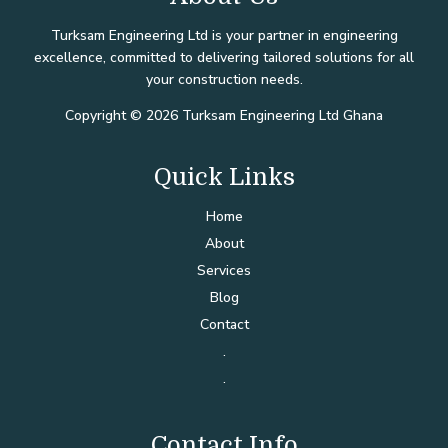
Turksam Engineering Ltd is your partner in engineering
excellence, committed to delivering tailored solutions for all
your construction needs.
Copyright © 2026 Turksam Engineering Ltd Ghana
Quick Links
Home
About
Services
Blog
Contact
.
.
Contact Info