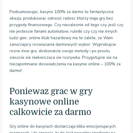
Podsumowujac, kasyno 100% za darmo to fantastyczna
okazja, produkowac odnosic radosc ktorzy maja gry bez
przygody finansowego. Czy niezaleznie od tego czy, jesli czy
nie jestescie fanami automatow, ruletki czy czy nie innych
ludzi gier, online klub hazardowy ma te zalete, ze Wam
zanurzajacy rozwiazania darmowych wybor. Wyprobujcie
rozne inne gra, doskonalcie swoje metody i po prostu
cieszcie sie niekonczaca sie rozrywka. Przygotujcie sie na
niezapomniane doswiadczenia na kasynie online – 100% za
darmo!
Poniewaz grac w gry
kasynowe online
calkowicie za darmo
Gry online do kasynach dostarczaja kilka emocjonujacych
rozgrywek, i to sprawia, ty do Jest powolny spedzony na