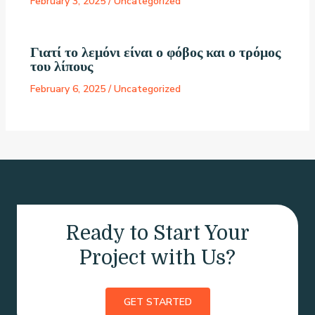
February 3, 2025
/
Uncategorized
Γιατί το λεμόνι είναι ο φόβος και ο τρόμος
του λίπους
February 6, 2025
/
Uncategorized
Ready to Start Your
Project with Us?
GET STARTED