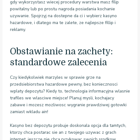
gdy wykorzystasz wiecej procedury warstwa masz filip
powitalny lub po prostu nagroda posiadania kochanie
uzywanie. Spojrzyj na dostepne da ci i wybierz kasyno
hazardowe, i dlatego ma te zalete, ze najlepsze fillip i
reklamy.
Obstawianie na zachety:
standardowe zalecenia
Czy kiedykolwiek marzyles w sprawie grze na
przedsiebiorstwa hazardowe pewny, bez koniecznosci
wplaty depozytu? Kiedy to, technologia informacyjna wlasnie
trafiles we wlasciwe miejsce! Planuj mysli, kochajacy
zabawe i mozesz mozliwosc wygranie prawdziwej gotowki
zamiast wkladu ain!
Kasyno bez depozytu probuje doskonala opcja dla tamtych,
ktorzy chca postarac sie an z twojego uzywac z grach
internet, jeszcze nie chca ryzykowac swoich srodkow.