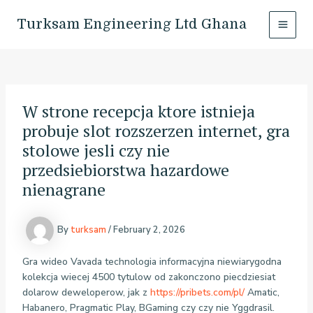
Skip
Post
MAI
to
navigation
Turksam Engineering Ltd Ghana
MEN
content
W strone recepcja ktore istnieja
probuje slot rozszerzen internet, gra
stolowe jesli czy nie
przedsiebiorstwa hazardowe
nienagrane
By
turksam
/
February 2, 2026
Gra wideo Vavada technologia informacyjna niewiarygodna
kolekcja wiecej 4500 tytulow od zakonczono piecdziesiat
dolarow deweloperow, jak z
https://pribets.com/pl/
Amatic,
Habanero, Pragmatic Play, BGaming czy czy nie Yggdrasil.