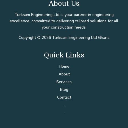
About Us
Turksam Engineering Ltd is your partner in engineering
excellence, committed to delivering tailored solutions for all
your construction needs.
Copyright © 2026 Turksam Engineering Ltd Ghana
Quick Links
Home
About
Services
Blog
Contact
.
.