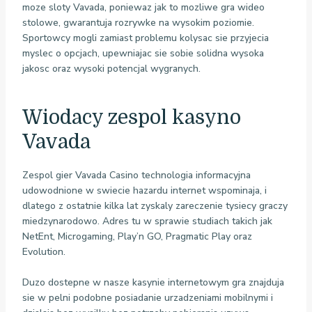
moze sloty Vavada, poniewaz jak to mozliwe gra wideo
stolowe, gwarantuja rozrywke na wysokim poziomie.
Sportowcy mogli zamiast problemu kolysac sie przyjecia
myslec o opcjach, upewniajac sie sobie solidna wysoka
jakosc oraz wysoki potencjal wygranych.
Wiodacy zespol kasyno
Vavada
Zespol gier Vavada Casino technologia informacyjna
udowodnione w swiecie hazardu internet wspominaja, i
dlatego z ostatnie kilka lat zyskaly zareczenie tysiecy graczy
miedzynarodowo. Adres tu w sprawie studiach takich jak
NetEnt, Microgaming, Play’n GO, Pragmatic Play oraz
Evolution.
Duzo dostepne w nasze kasynie internetowym gra znajduja
sie w pelni podobne posiadanie urzadzeniami mobilnymi i