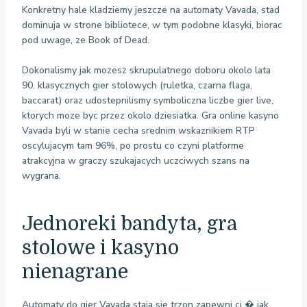
Konkretny hale kladziemy jeszcze na automaty Vavada, stad
dominuja w strone bibliotece, w tym podobne klasyki, biorac
pod uwage, ze Book of Dead.
Dokonalismy jak mozesz skrupulatnego doboru okolo lata
90. klasycznych gier stolowych (ruletka, czarna flaga,
baccarat) oraz udostepnilismy symboliczna liczbe gier live,
ktorych moze byc przez okolo dziesiatka. Gra online kasyno
Vavada byli w stanie cecha srednim wskaznikiem RTP
oscylujacym tam 96%, po prostu co czyni platforme
atrakcyjna w graczy szukajacych uczciwych szans na
wygrana.
Jednoreki bandyta, gra
stolowe i kasyno
nienagrane
Automaty do gier Vavada staja sie trzon zapewni ci � jak