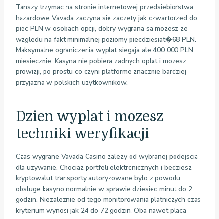
Tanszy trzymac na stronie internetowej przedsiebiorstwa
hazardowe Vavada zaczyna sie zaczety jak czwartorzed do
piec PLN w osobach opcji, dobry wygrana sa mozesz ze
wzgledu na fakt minimalnej poziomy piecdziesiat�68 PLN.
Maksymalne ograniczenia wyplat siegaja ale 400 000 PLN
miesiecznie. Kasyna nie pobiera zadnych oplat i mozesz
prowizji, po prostu co czyni platforme znacznie bardziej
przyjazna w polskich uzytkownikow.
Dzien wyplat i mozesz
techniki weryfikacji
Czas wygrane Vavada Casino zalezy od wybranej podejscia
dla uzywanie. Chociaz portfeli elektronicznych i bedziesz
kryptowalut transporty autoryzowane bylo z powodu
obsluge kasyno normalnie w sprawie dziesiec minut do 2
godzin. Niezaleznie od tego monitorowania platniczych czas
kryterium wynosi jak 24 do 72 godzin. Oba nawet placa