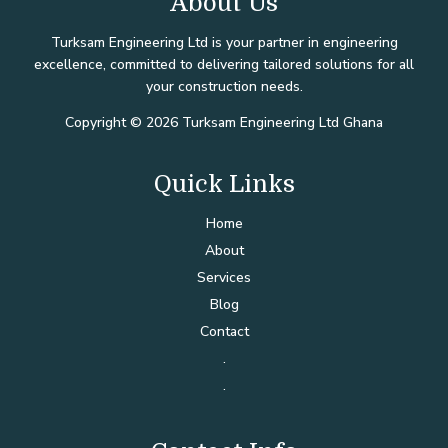
About Us
Turksam Engineering Ltd is your partner in engineering
excellence, committed to delivering tailored solutions for all
your construction needs.
Copyright © 2026 Turksam Engineering Ltd Ghana
Quick Links
Home
About
Services
Blog
Contact
.
.