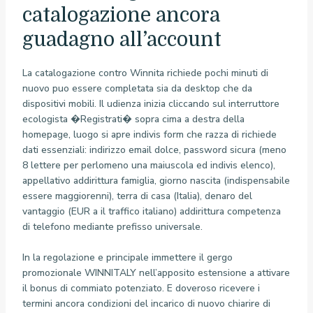
catalogazione ancora
guadagno all’account
La catalogazione contro Winnita richiede pochi minuti di
nuovo puo essere completata sia da desktop che da
dispositivi mobili. Il udienza inizia cliccando sul interruttore
ecologista �Registrati� sopra cima a destra della
homepage, luogo si apre indivis form che razza di richiede
dati essenziali: indirizzo email dolce, password sicura (meno
8 lettere per perlomeno una maiuscola ed indivis elenco),
appellativo addirittura famiglia, giorno nascita (indispensabile
essere maggiorenni), terra di casa (Italia), denaro del
vantaggio (EUR a il traffico italiano) addirittura competenza
di telefono mediante prefisso universale.
In la regolazione e principale immettere il gergo
promozionale WINNITALY nell’apposito estensione a attivare
il bonus di commiato potenziato. E doveroso ricevere i
termini ancora condizioni del incarico di nuovo chiarire di