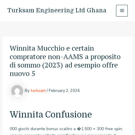
Skip
Post
MAI
to
navigation
Turksam Engineering Ltd Ghana
MEN
content
Winnita Mucchio e certain
compratore non-AAMS a proposito
di sommo (2023) ad esempio offre
nuovo 5
By
turksam
/
February 2, 2026
Winnita Confusione
000 giochi durante bonus scaltro a �1.500 + 300 free spin,