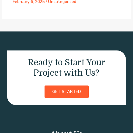
February 6, 2025
/
Uncategorized
Ready to Start Your
Project with Us?
GET STARTED