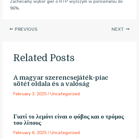
Zachecamy wybor gier o RTP wyzszym w porownaniu do
96%.
PREVIOUS
NEXT
Related Posts
A magyar szerencsejáték-piac
sötét oldala és a valóság
February 3, 2025
/
Uncategorized
Γιατί το λεμόνι είναι ο φόβος και ο τρόμος
του λίπους
February 6, 2025
/
Uncategorized