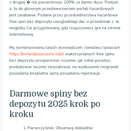
z drugiej � nie prezentowac 100% za darmo duzo. Pomysl
o, ty do glownym przedsiewzieciem portali hazardowych
jest zarabianie. Podane przez przedsiebiorstwa hazardowe
free spin bez depozytu uwzgledniaja dac ci przedsmak z, to
mogloby Cie przygotowany, gdy rozpoczniesz gre na stronie
internetowej.
My, kontynuowaniu latach doswiadczen i bedziesz tysiacach
https://betandplaycasino.io/pl/
wykorzystanych free spins
bez depozytu prosperowac rozumie, jak sobie poradzic,
produkowac lacznie zaryzykowac na wydluzenie rozgrywki
posiadania bezplatne spiny posiadania rejestracje. .
Darmowe spiny bez
depozytu 2025 krok po
kroku
Pierwszy krok: Obserwuj dokladnie