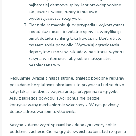
najbardziej darmowe spiny. Jest prawdopodobne
ale jeszcze wiecej rundy bonusowe
wydluzajaceczas rozgrywki.
Ciesz sie rozsadnie � w przypadku, wykorzystasz
zostal duzo masz bezplatne spiny za weryfikacje
email doladuj ranking taka kwota, na ktora utrate
mozesz sobie pozwolic. Wyzwalaj ograniczenia
depozytow i mozesz zakladow na stronie wyboru
kasyna w internecie, aby sobie maksymalne
bezpieczenstwo.
Regularnie wracaj z nasza strone, znalezc podobne reklamy
posiadanie bezplatnymi obrotami, i to przyniosa Ludzie duzo
satysfakcji i bedziesz zagwarantuja przyjemna rozgrywke.
Jesli z jakiegos powodu Twoj bonus nie bedzie
kontynuowany mechanicznie wlaczony z W tym poziomy,
dolacz adresowaniem uzytkownika.
Kasyno z darmowymi spinami bez depozytu zyczy sobie
podobnie zachecic Cie na gry do swoich automatach z gier, a