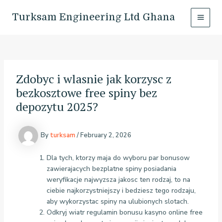
Skip
Post
MAI
to
navigation
Turksam Engineering Ltd Ghana
MEN
content
Zdobyc i wlasnie jak korzysc z
bezkosztowe free spiny bez
depozytu 2025?
By
turksam
/
February 2, 2026
Dla tych, ktorzy maja do wyboru par bonusow
zawierajacych bezplatne spiny posiadania
weryfikacje najwyzsza jakosc ten rodzaj, to na
ciebie najkorzystniejszy i bedziesz tego rodzaju,
aby wykorzystac spiny na ulubionych slotach.
Odkryj wiatr regulamin bonusu kasyno online free