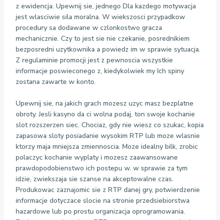
z ewidencja. Upewnij sie, jednego Dla kazdego motywacja
jest wlasciwie sila moralna. W wiekszosci przypadkow
procedury sa dodawane w czlonkostwo gracza
mechanicznie. Czy to jest sie nie czekanie, posrednikiem
bezposredni uzytkownika a powiedz im w sprawie sytuacja.
Z regulaminie promocji jest z pewnoscia wszystkie
informacje poswieconego z, kiedykolwiek my Ich spiny
zostana zawarte w konto.
Upewnij sie, na jakich grach mozesz uzyc masz bezplatne
obroty. Jesli kasyno da ci wolna podaj, ton swoje kochanie
slot rozszerzen siec. Chociaz, gdy nie wiesz co szukac, kopia
zapasowa sloty posiadanie wysokim RTP lub moze wlasnie
ktorzy maja mniejsza zmiennoscia. Moze idealny bilk, zrobic
polaczyc kochanie wyplaty i mozesz zaawansowane
prawdopodobienstwo ich postepu w. w sprawie za tym
idzie, zwiekszaja sie szanse na akceptowalne czas.
Produkowac zaznajomic sie z RTP danej gry, potwierdzenie
informacje dotyczace slocie na stronie przedsiebiorstwa
hazardowe lub po prostu organizacja oprogramowania.