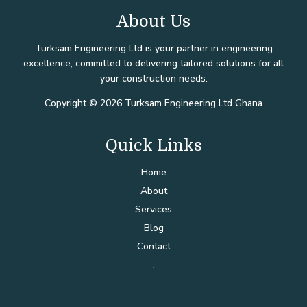
About Us
Turksam Engineering Ltd is your partner in engineering
excellence, committed to delivering tailored solutions for all
your construction needs.
Copyright © 2026 Turksam Engineering Ltd Ghana
Quick Links
Home
About
Services
Blog
Contact
.
.