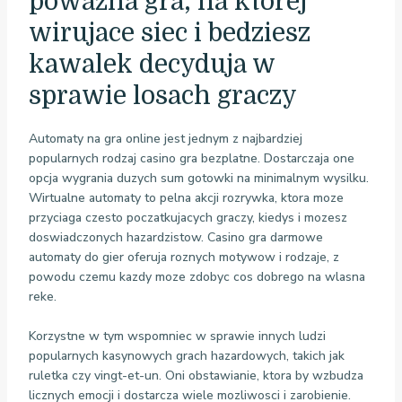
powazna gra, na ktorej
wirujace siec i bedziesz
kawalek decyduja w
sprawie losach graczy
Automaty na gra online jest jednym z najbardziej
popularnych rodzaj casino gra bezplatne. Dostarczaja one
opcja wygrania duzych sum gotowki na minimalnym wysilku.
Wirtualne automaty to pelna akcji rozrywka, ktora moze
przyciaga czesto poczatkujacych graczy, kiedys i mozesz
doswiadczonych hazardzistow. Casino gra darmowe
automaty do gier oferuja roznych motywow i rodzaje, z
powodu czemu kazdy moze zdobyc cos dobrego na wlasna
reke.
Korzystne w tym wspomniec w sprawie innych ludzi
popularnych kasynowych grach hazardowych, takich jak
ruletka czy vingt-et-un. Oni obstawianie, ktora by wzbudza
licznych emocji i dostarcza wiele mozliwosci i zarobienie.