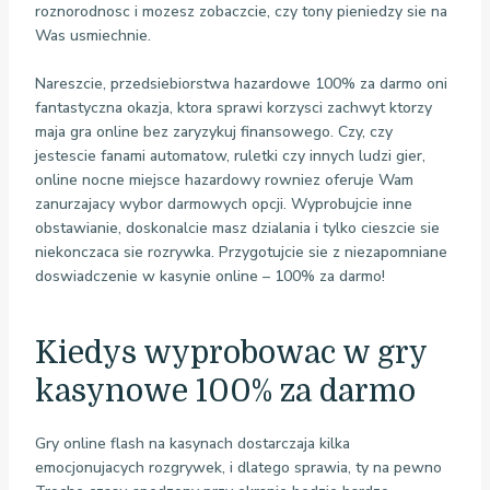
roznorodnosc i mozesz zobaczcie, czy tony pieniedzy sie na
Was usmiechnie.
Nareszcie, przedsiebiorstwa hazardowe 100% za darmo oni
fantastyczna okazja, ktora sprawi korzysci zachwyt ktorzy
maja gra online bez zaryzykuj finansowego. Czy, czy
jestescie fanami automatow, ruletki czy innych ludzi gier,
online nocne miejsce hazardowy rowniez oferuje Wam
zanurzajacy wybor darmowych opcji. Wyprobujcie inne
obstawianie, doskonalcie masz dzialania i tylko cieszcie sie
niekonczaca sie rozrywka. Przygotujcie sie z niezapomniane
doswiadczenie w kasynie online – 100% za darmo!
Kiedys wyprobowac w gry
kasynowe 100% za darmo
Gry online flash na kasynach dostarczaja kilka
emocjonujacych rozgrywek, i dlatego sprawia, ty na pewno