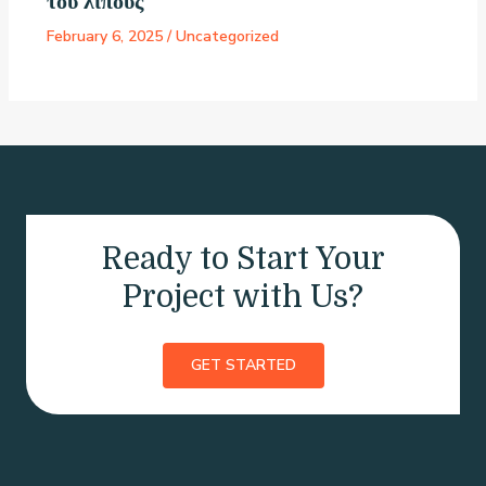
του λίπους
February 6, 2025
/
Uncategorized
Ready to Start Your
Project with Us?
GET STARTED