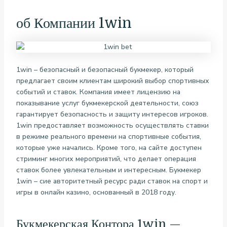
об Компании 1win
1win – безопасный и безопасный букмекер, который
предлагает своим клиентам широкий выбор спортивных
событий и ставок. Компания имеет лицензию на
показывание услуг букмекерской деятельности, союз
гарантирует безопасность и защиту интересов игроков.
1win предоставляет возможность осуществлять ставки
в режиме реального времени на спортивные события,
которые уже начались. Кроме того, на сайте доступен
стриминг многих мероприятий, что делает операция
ставок более увлекательным и интересным. Букмекер
1win – сие авторитетный ресурс ради ставок на спорт и
игры в онлайн казино, основанный в 2018 году.
Букмекерская Контора 1win —