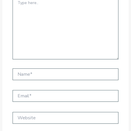
here..
Name*
Email*
Website