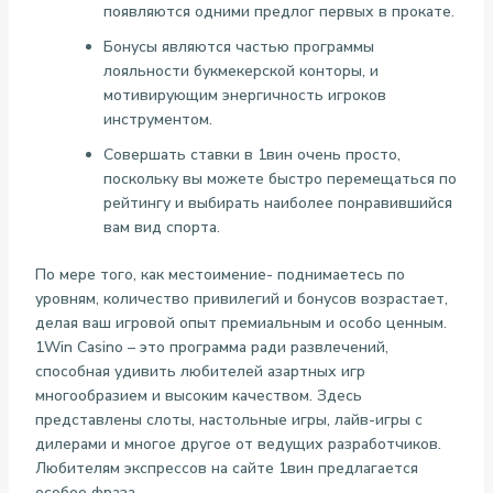
появляются одними предлог первых в прокате.
Бонусы являются частью программы
лояльности букмекерской конторы, и
мотивирующим энергичность игроков
инструментом.
Совершать ставки в 1вин очень просто,
поскольку вы можете быстро перемещаться по
рейтингу и выбирать наиболее понравившийся
вам вид спорта.
По мере того, как местоимение- поднимаетесь по
уровням, количество привилегий и бонусов возрастает,
делая ваш игровой опыт премиальным и особо ценным.
1Win Casino – это программа ради развлечений,
способная удивить любителей азартных игр
многообразием и высоким качеством. Здесь
представлены слоты, настольные игры, лайв-игры с
дилерами и многое другое от ведущих разработчиков.
Любителям экспрессов на сайте 1вин предлагается
особое фраза .