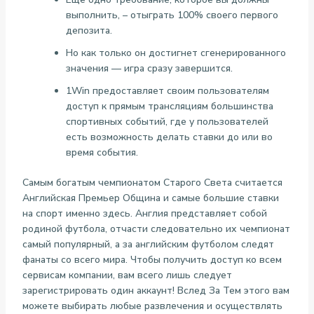
выполнить, – отыграть 100% своего первого
депозита.
Но как только он достигнет сгенерированного
значения — игра сразу завершится.
1Win предоставляет своим пользователям
доступ к прямым трансляциям большинства
спортивных событий, где у пользователей
есть возможность делать ставки до или во
время события.
Самым богатым чемпионатом Старого Света считается
Английская Премьер Община и самые большие ставки
на спорт именно здесь. Англия представляет собой
родиной футбола, отчасти следовательно их чемпионат
самый популярный, а за английским футболом следят
фанаты со всего мира. Чтобы получить доступ ко всем
сервисам компании, вам всего лишь следует
зарегистрировать один аккаунт! Вслед За Тем этого вам
можете выбирать любые развлечения и осуществлять