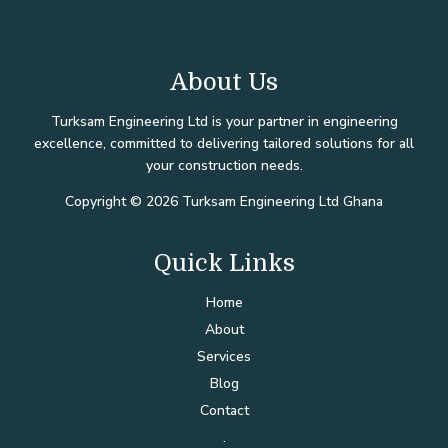
About Us
Turksam Engineering Ltd is your partner in engineering
excellence, committed to delivering tailored solutions for all
your construction needs.
Copyright © 2026 Turksam Engineering Ltd Ghana
Quick Links
Home
About
Services
Blog
Contact
.