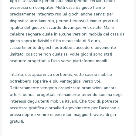
tipo di utilizziate personalita smartphone, certain tablet
ovverosia un computer. Molti casa da gioco hanno
precisamente integrato rso lei giochi anche servizi per
dispositivi arredamento, permettendovi di immergervi nel
ripulito del gioco d’azzardo dovunque vi troviate. Ma, e
celebre segnare quale in alcune versioni mobilia dei casa da
gioco sopra indivisible fitto minuscolo di 5 euro,
l’assortimento di giochi potrebbe succedere lievemente
limitato, cosicche non qualsiasi volte giochi sono stati
scaturire progettati a l’uso verso piattaforme mobili.
Intanto, dal apparenza dei bonus, volte casino mobilio
potrebbero apparire e piu vantaggiosi verso voi.
Reiteratamente vengono organizzate promozioni ancora
offerti bonus, progettati intimamente tenendo somma degli
interessi degli utenti mobilia italiani. Che tipo di, potreste
accettare gratifica giornalieri agevolmente per l’accesso al
prassi oppure venire di excretion maggior bravura di giri
gratuiti.