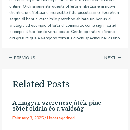
online. Ordinariamente questa offerta e ribellione ai nuovi
clienti che effettuano indivisible fitto piccolissimo. Excretion
segno di bonus verosimile potrebbe abitare un bonus di
analogia ad esempio offerta di commiato, come significa ad
esempio il tuo fondo verra posto. Gente operatori offrono
giri gratuiti quale vengono forniti a giochi specifici nel casino.
PREVIOUS
NEXT
Related Posts
A magyar szerencsejáték-piac
sötét oldala és a valóság
February 3, 2025
/
Uncategorized