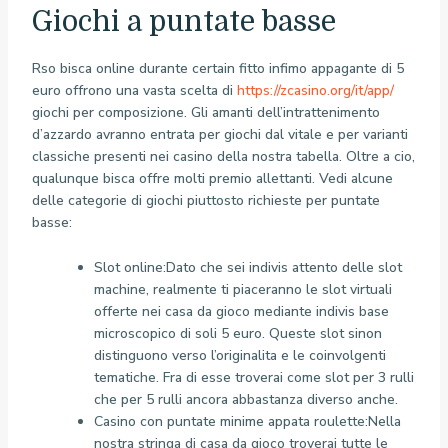
Giochi a puntate basse
Rso bisca online durante certain fitto infimo appagante di 5
euro offrono una vasta scelta di
https://zcasino.org/it/app/
giochi per composizione. Gli amanti dell’intrattenimento
d’azzardo avranno entrata per giochi dal vitale e per varianti
classiche presenti nei casino della nostra tabella. Oltre a cio,
qualunque bisca offre molti premio allettanti. Vedi alcune
delle categorie di giochi piuttosto richieste per puntate
basse:
Slot online:Dato che sei indivis attento delle slot
machine, realmente ti piaceranno le slot virtuali
offerte nei casa da gioco mediante indivis base
microscopico di soli 5 euro. Queste slot sinon
distinguono verso l’originalita e le coinvolgenti
tematiche. Fra di esse troverai come slot per 3 rulli
che per 5 rulli ancora abbastanza diverso anche.
Casino con puntate minime appata roulette:Nella
nostra stringa di casa da gioco troverai tutte le