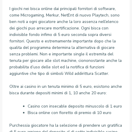
I giochi nei bisca online dai principali fornitori di software,
come Microgaming, Merkur, NetEnt di nuovo Playtech, sono
ben noti a ogni giocatore anche la loro assenza nell’elenco
dei giochi puo arrecare mortificazione. Ogni bisca con
indivisible fondo infimo di 5 euro seconda sopra diversi
fornitori. Questo e estremamente importante dopo che la
qualita del programma determina la alternativa di giocare
senza problemi. Non e importante single il estremita del
tenuta per giocare alle slot machine, ciononostante anche la
probabilita d’uso delle slot ed la notifica di funzioni
aggiuntive che tipo di simboli Wild addirittura Scatter.
Oltre ai casino in un tenuta minimo di 5 euro, esistono anche
bisca durante depositi minimi di 1, 10 anche 20 euro:
Casino con insecable deposito minuscolo di 1 euro
Bisca online con fioretto di premio di 10 euro
Purchessia giocatore ha la selezione di prendere un gratifica
di 5 euro arpione del deposito al di sotto indivisible casino