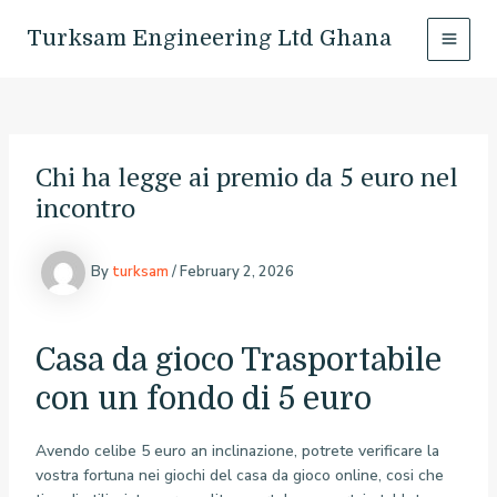
Skip
Post
MAI
to
navigation
Turksam Engineering Ltd Ghana
MEN
content
Chi ha legge ai premio da 5 euro nel
incontro
By
turksam
/
February 2, 2026
Casa da gioco Trasportabile
con un fondo di 5 euro
Avendo celibe 5 euro an inclinazione, potrete verificare la
vostra fortuna nei giochi del casa da gioco online, cosi che