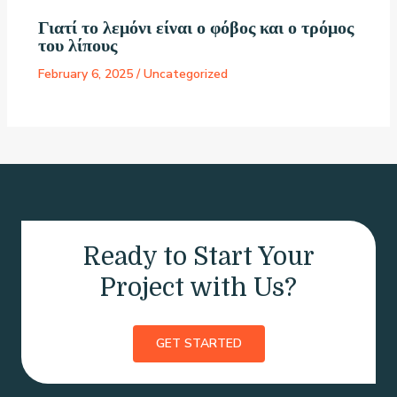
Γιατί το λεμόνι είναι ο φόβος και ο τρόμος
του λίπους
February 6, 2025
/
Uncategorized
Ready to Start Your
Project with Us?
GET STARTED