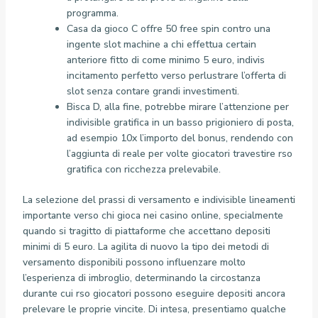
programma.
Casa da gioco C offre 50 free spin contro una
ingente slot machine a chi effettua certain
anteriore fitto di come minimo 5 euro, indivis
incitamento perfetto verso perlustrare l’offerta di
slot senza contare grandi investimenti.
Bisca D, alla fine, potrebbe mirare l’attenzione per
indivisible gratifica in un basso prigioniero di posta,
ad esempio 10x l’importo del bonus, rendendo con
l’aggiunta di reale per volte giocatori travestire rso
gratifica con ricchezza prelevabile.
La selezione del prassi di versamento e indivisible lineamenti
importante verso chi gioca nei casino online, specialmente
quando si tragitto di piattaforme che accettano depositi
minimi di 5 euro. La agilita di nuovo la tipo dei metodi di
versamento disponibili possono influenzare molto
l’esperienza di imbroglio, determinando la circostanza
durante cui rso giocatori possono eseguire depositi ancora
prelevare le proprie vincite. Di intesa, presentiamo qualche