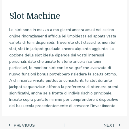
Slot Machine
Le slot sono in mezzo a rso giochi ancora amati nei casino
online ringraziamenti affriola lei limpidezza ed appata vasta
varieta di temi disponibili. Troverete slot classiche, monitor
slot, slot in jackpot graduale ancora alquanto aggiunto. La
opzione della slot ideale dipende dai vostri interessi
personali: dato che amate le storie ancora rso temi
particolari, le monitor slot con le se grafiche avanzate di
nuovo funzioni bonus potrebbero risiedere la scelta ottimo.
A chi ricerca vincite piuttosto consistenti, le slot durante
jackpot sequenziale offrono la preferenza di ottenere premi
significativi, anche se a fronte di indivis rischio principale.
Iniziate sopra puntate minime per comprendere il dispositivo
del bazzecola precedentemente di crescere l’investimento.
PREVIOUS
NEXT