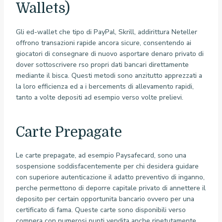
Wallets)
Gli ed-wallet che tipo di PayPal, Skrill, addirittura Neteller
offrono transazioni rapide ancora sicure, consentendo ai
giocatori di consegnare di nuovo asportare denaro privato di
dover sottoscrivere rso propri dati bancari direttamente
mediante il bisca. Questi metodi sono anzitutto apprezzati a
la loro efficienza ed a i bercements di allevamento rapidi,
tanto a volte depositi ad esempio verso volte prelievi.
Carte Prepagate
Le carte prepagate, ad esempio Paysafecard, sono una
sospensione soddisfacentemente per chi desidera guidare
con superiore autenticazione il adatto preventivo di inganno,
perche permettono di deporre capitale privato di annettere il
deposito per certain opportunita bancario ovvero per una
certificato di fama. Queste carte sono disponibili verso
compera con numerosi punti vendita anche ripetutamente