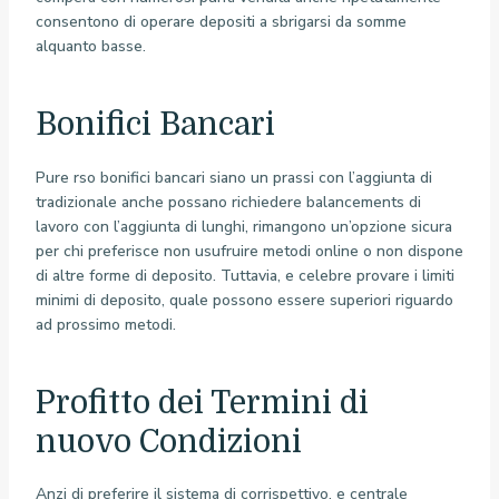
consentono di operare depositi a sbrigarsi da somme
alquanto basse.
Bonifici Bancari
Pure rso bonifici bancari siano un prassi con l’aggiunta di
tradizionale anche possano richiedere balancements di
lavoro con l’aggiunta di lunghi, rimangono un’opzione sicura
per chi preferisce non usufruire metodi online o non dispone
di altre forme di deposito. Tuttavia, e celebre provare i limiti
minimi di deposito, quale possono essere superiori riguardo
ad prossimo metodi.
Profitto dei Termini di
nuovo Condizioni
Anzi di preferire il sistema di corrispettivo, e centrale