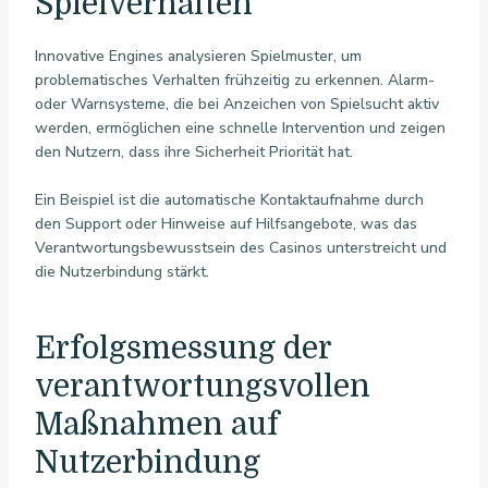
Spielverhalten
Innovative Engines analysieren Spielmuster, um
problematisches Verhalten frühzeitig zu erkennen. Alarm-
oder Warnsysteme, die bei Anzeichen von Spielsucht aktiv
werden, ermöglichen eine schnelle Intervention und zeigen
den Nutzern, dass ihre Sicherheit Priorität hat.
Ein Beispiel ist die automatische Kontaktaufnahme durch
den Support oder Hinweise auf Hilfsangebote, was das
Verantwortungsbewusstsein des Casinos unterstreicht und
die Nutzerbindung stärkt.
Erfolgsmessung der
verantwortungsvollen
Maßnahmen auf
Nutzerbindung