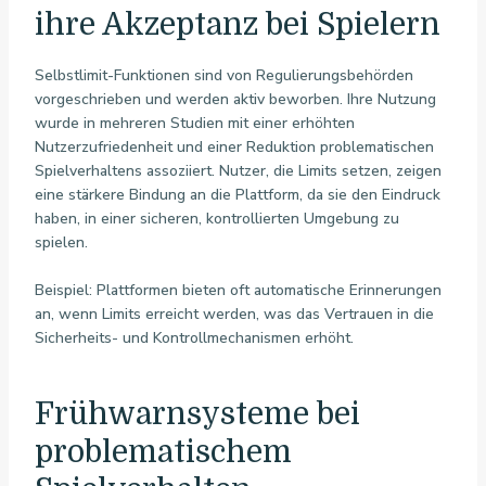
ihre Akzeptanz bei Spielern
Selbstlimit-Funktionen sind von Regulierungsbehörden
vorgeschrieben und werden aktiv beworben. Ihre Nutzung
wurde in mehreren Studien mit einer erhöhten
Nutzerzufriedenheit und einer Reduktion problematischen
Spielverhaltens assoziiert. Nutzer, die Limits setzen, zeigen
eine stärkere Bindung an die Plattform, da sie den Eindruck
haben, in einer sicheren, kontrollierten Umgebung zu
spielen.
Beispiel: Plattformen bieten oft automatische Erinnerungen
an, wenn Limits erreicht werden, was das Vertrauen in die
Sicherheits- und Kontrollmechanismen erhöht.
Frühwarnsysteme bei
problematischem