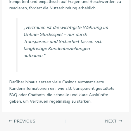
kompetent und empathisch auf Fragen und Beschwerden zu
reagieren, fördert die Nutzerbindung erheblich.
„Vertrauen ist die wichtigste Währung im
Online-Glücksspiel – nur durch
Transparenz und Sicherheit lassen sich
langfristige Kundenbeziehungen
aufbauen.“
Darüber hinaus setzen viele Casinos automatisierte
Kundeninformationen ein, wie z.B. transparent gestaltete
FAQ oder Chatbots, die schnelle und klare Auskünfte
geben, um Vertrauen regelmäßig zu stärken.
PREVIOUS
NEXT