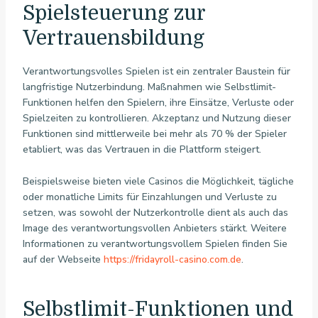
Spielsteuerung zur
Vertrauensbildung
Verantwortungsvolles Spielen ist ein zentraler Baustein für
langfristige Nutzerbindung. Maßnahmen wie Selbstlimit-
Funktionen helfen den Spielern, ihre Einsätze, Verluste oder
Spielzeiten zu kontrollieren. Akzeptanz und Nutzung dieser
Funktionen sind mittlerweile bei mehr als 70 % der Spieler
etabliert, was das Vertrauen in die Plattform steigert.
Beispielsweise bieten viele Casinos die Möglichkeit, tägliche
oder monatliche Limits für Einzahlungen und Verluste zu
setzen, was sowohl der Nutzerkontrolle dient als auch das
Image des verantwortungsvollen Anbieters stärkt. Weitere
Informationen zu verantwortungsvollem Spielen finden Sie
auf der Webseite
https://fridayroll-casino.com.de
.
Selbstlimit-Funktionen und