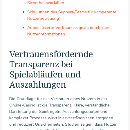
Sicherheitsvorfällen
Schulungen des Support-Teams für kompetente
Nutzerbetreuung
Automatisierte Vertrauenssignale durch klare
Nutzerinformationen
Vertrauensfördernde
Transparenz bei
Spielabläufen und
Auszahlungen
Die Grundlage für das Vertrauen eines Nutzers in ein
Online-Casino ist die Transparenz. Klare, verständliche
Darstellung der Spielregeln, Auszahlungsquoten und
komplexer Prozesse wirkt Missverständnissen entgegen
und reduziert Unsicherheiten. Studien zeigen, dass Nutzer