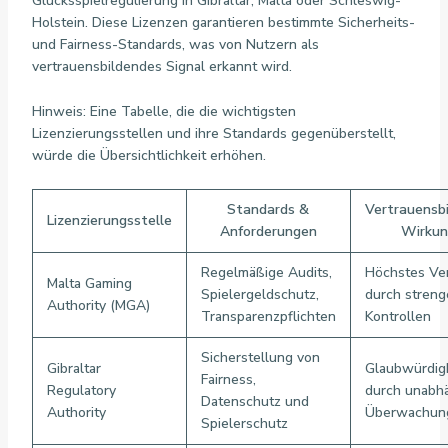
Glücksspielregulierung in Gibraltar, Malta oder Schleswig-
Holstein. Diese Lizenzen garantieren bestimmte Sicherheits-
und Fairness-Standards, was von Nutzern als
vertrauensbildendes Signal erkannt wird.
Hinweis: Eine Tabelle, die die wichtigsten
Lizenzierungsstellen und ihre Standards gegenüberstellt,
würde die Übersichtlichkeit erhöhen.
Standards &
Vertrauensb
Lizenzierungsstelle
Anforderungen
Wirku
Regelmäßige Audits,
Höchstes Ve
Malta Gaming
Spielergeldschutz,
durch streng
Authority (MGA)
Transparenzpflichten
Kontrollen
Sicherstellung von
Gibraltar
Glaubwürdigk
Fairness,
Regulatory
durch unabh
Datenschutz und
Authority
Überwachun
Spielerschutz