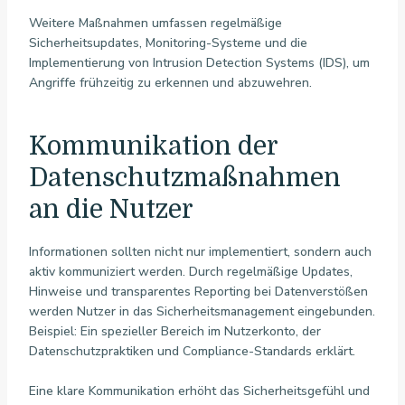
Weitere Maßnahmen umfassen regelmäßige
Sicherheitsupdates, Monitoring-Systeme und die
Implementierung von Intrusion Detection Systems (IDS), um
Angriffe frühzeitig zu erkennen und abzuwehren.
Kommunikation der
Datenschutzmaßnahmen
an die Nutzer
Informationen sollten nicht nur implementiert, sondern auch
aktiv kommuniziert werden. Durch regelmäßige Updates,
Hinweise und transparentes Reporting bei Datenverstößen
werden Nutzer in das Sicherheitsmanagement eingebunden.
Beispiel: Ein spezieller Bereich im Nutzerkonto, der
Datenschutzpraktiken und Compliance-Standards erklärt.
Eine klare Kommunikation erhöht das Sicherheitsgefühl und