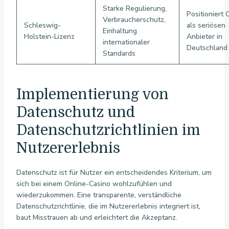
Starke Regulierung,
Positioniert 
Verbraucherschutz,
Schleswig-
als seriösen
Einhaltung
Holstein-Lizenz
Anbieter in
internationaler
Deutschland
Standards
Implementierung von
Datenschutz und
Datenschutzrichtlinien im
Nutzererlebnis
Datenschutz ist für Nutzer ein entscheidendes Kriterium, um
sich bei einem Online-Casino wohlzufühlen und
wiederzukommen. Eine transparente, verständliche
Datenschutzrichtlinie, die im Nutzererlebnis integriert ist,
baut Misstrauen ab und erleichtert die Akzeptanz.