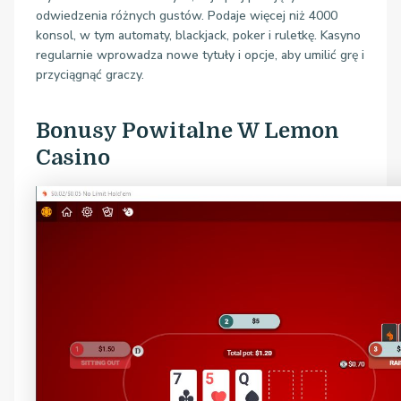
odwiedzenia różnych gustów. Podaje więcej niż 4000
konsol, w tym automaty, blackjack, poker i ruletkę. Kasyno
regularnie wprowadza nowe tytuły i opcje, aby umilić grę i
przyciągnąć graczy.
Bonusy Powitalne W Lemon
Casino