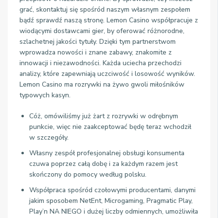
grać, skontaktuj się spośród naszym własnym zespołem
bądź sprawdź naszą stronę. Lemon Casino współpracuje z
wiodącymi dostawcami gier, by oferować różnorodne,
szlachetnej jakości tytuły. Dzięki tym partnerstwom
wprowadza nowości i znane zabawy, znakomite z
innowacji i niezawodności. Każda uciecha przechodzi
analizy, które zapewniają uczciwość i losowość wyników.
Lemon Casino ma rozrywki na żywo gwoli miłośników
typowych kasyn.
Cóż, omówiliśmy już żart z rozrywki w odrębnym
punkcie, więc nie zaakceptować będę teraz wchodził
w szczegóły.
Własny zespół profesjonalnej obsługi konsumenta
czuwa poprzez całą dobę i za każdym razem jest
skończony do pomocy według polsku.
Współpraca spośród czołowymi producentami, danymi
jakim sposobem NetEnt, Microgaming, Pragmatic Play,
Play’n NA NIEGO i dużej liczby odmiennych, umożliwiła