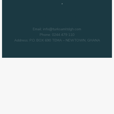
.
Contact Info
Email: info@turksamltdgh.com
Phone: 0244 479 110
Address: P.O. BOX 690 TEMA – NEWTOWN, GHANA