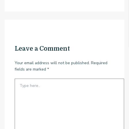
Leave a Comment
Your email address will not be published.
Required
fields are marked
*
Type
here..