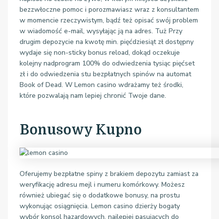
bezzwłoczne pomoc i porozmawiasz wraz z konsultantem
w momencie rzeczywistym, bądź też opisać swój problem
w wiadomość e-mail, wysyłając ją na adres. Tuż Przy
drugim depozycie na kwotę min. pięćdziesiąt zł dostępny
wydaje się non-sticky bonus reload, dokąd oczekuje
kolejny nadprogram 100% do odwiedzenia tysiąc pięćset
zł i do odwiedzenia stu bezpłatnych spinów na automat
Book of Dead. W Lemon casino wdrażamy też środki,
które pozwalają nam lepiej chronić Twoje dane.
Bonusowy Kupno
Oferujemy bezpłatne spiny z brakiem depozytu zamiast za
weryfikację adresu mejl i numeru komórkowy. Możesz
również ubiegać się o dodatkowe bonusy, na prostu
wykonując osiągnięcia. Lemon casino dzierży bogaty
wybór konsol hazardowych, najlepiej pasujących do