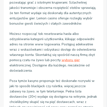
pozwalając grać z istotnymi krupierami. Szlachetnej
jakości transmisje i obszerna rozpiętość stołów sprawiają,
że ten format wydaje się doskonały dla autentycznych
entuzjastów gier. Lemon casino oferuje rozległy wybór
bonusów gwoli świeżych i stałych zawodników.
Możesz rozpocząć tok resetowania hasła albo
odzyskiwania kategorii użytkownika, klikając odpowiedni
adres na stronie www logowania. Postępuj adekwatnie
wraz z wskazówkami i odzyskasz dostęp do odwiedzenia
własnego konta. Skontaktuj się spośród naszą firmą zbyt
pomocą czatu na żywo lub poczty
wyboru gier
elektronicznej. Dostępne dla każdego, niezależnie od
doświadczenia.
Poza tymże kasyno proponuje też doskonałe rozrywki w
jaki to sposób blackjack czy ruletka, więcej jeszcze
zabawy na żywo, w tym teleturnieje. Pełna lista
dostawców (20+) wydaje się dostępna na witrynie, jednak
chcielibyśmy skupić się na pięć dostawcach, wraz z