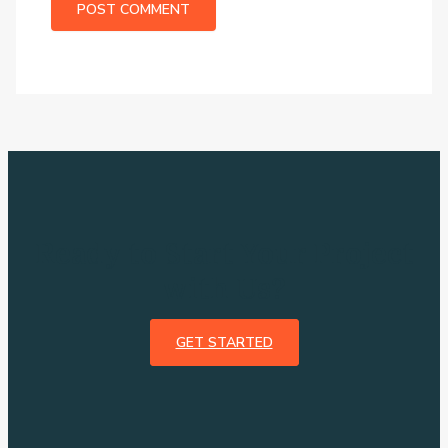
Ready to Start Your Project
with Us?
GET STARTED