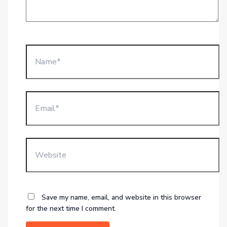
Name*
Email*
Website
Save my name, email, and website in this browser
for the next time I comment.