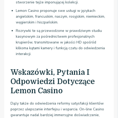
stworzenie tejże imponującej kolekcji.
Lemon Casino proponuje swe usługi w językach
angielskim, francuskim, naszym, rosyjskim, niemieckim,
węgierskim i hiszpańskim.
Rozrywki te są przewodzone w prawdziwym studiu
kasynowym za pośrednictwem profesjonalnych
krupierów, transmitowane w jakości HD spośród
kilkoma kątami kamery i funkcją czatu do odwiedzenia
interakcji.
Wskazówki, Pytania I
Odpowiedzi Dotyczące
Lemon Casino
Dąży także do odwiedzenia reformy satysfakcji klientów
poprzez ulepszanie interfejsu i wsparcia. On-line Casino
gwarantuje nadal bardziej immersyjne doświadczenie,