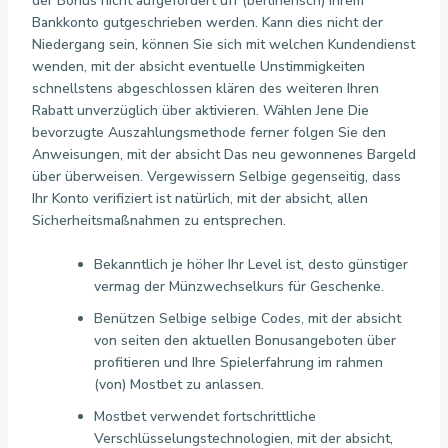
der Bonus nicht aufgefordert uff (berlinerisch) Ihrem
Bankkonto gutgeschrieben werden. Kann dies nicht der
Niedergang sein, können Sie sich mit welchen Kundendienst
wenden, mit der absicht eventuelle Unstimmigkeiten
schnellstens abgeschlossen klären des weiteren Ihren
Rabatt unverzüglich über aktivieren. Wählen Jene Die
bevorzugte Auszahlungsmethode ferner folgen Sie den
Anweisungen, mit der absicht Das neu gewonnenes Bargeld
über überweisen. Vergewissern Selbige gegenseitig, dass
Ihr Konto verifiziert ist natürlich, mit der absicht, allen
Sicherheitsmaßnahmen zu entsprechen.
Bekanntlich je höher Ihr Level ist, desto günstiger
vermag der Münzwechselkurs für Geschenke.
Benützen Selbige selbige Codes, mit der absicht
von seiten den aktuellen Bonusangeboten über
profitieren und Ihre Spielerfahrung im rahmen
(von) Mostbet zu anlassen.
Mostbet verwendet fortschrittliche
Verschlüsselungstechnologien, mit der absicht,