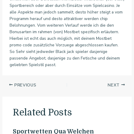
Sportbereich oder aber durch Einsätze vom Spielcasino. Je
alle Aspekte man jedoch sammelt, desto höher steigt a vom
Programm herauf und desto attraktiver werden chip
Belohnungen. Vom weiteren Verlauf werde ich die den
Bonusarten im rahmen (von) Mostbet spezifisch erläutern.
Hierbei ist echt das auch möglich, mit deinem Mostbet
promo code zusätzliche Vorzuege abgeschlossen kaufen.
So Sehr sieht jedweder Black jack spieler dasjenige
passende Angebot, dasjenige zu den Fetische und deinem
geliebten Spielstil passt.
PREVIOUS
NEXT
Related Posts
Sportwetten Qua Welchen