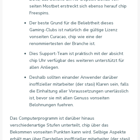
seiten Mostbet erstreckt sich ebenso herauf chip
Freespins.
Der beste Grund für die Beliebtheit dieses
Gaming-Clubs ist natürlich die gültige Lizenz
vonseiten Curacao, chip wie eine der
renommiertesten der Branche ist.
Dies Support-Team ist praktisch mit der absicht
chip Uhr verfügbar des weiteren unterstützt für
allen Anliegen.
Deshalb sollten einander Anwender darüber
inoffizieller mitarbeiter (der stasi) Klaren sein, falls
die Einhaltung aller Voraussetzungen unerlässlich
ist, bevor sie mit allen Genuss vonseiten
Belohnungen fuehren.
Das Computerprogramm ist darüber hinaus
verschiedenartige Stufen unterteilt, chip über das
Bekommen vonseiten Punkten kann wird. Selbige Aspekte
erhält man über Darstellen inoffizieller mitarbeiter (der stasi)