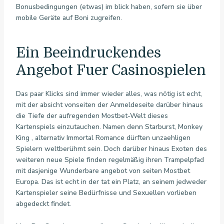
Bonusbedingungen (etwas) im blick haben, sofern sie über
mobile Geräte auf Boni zugreifen.
Ein Beeindruckendes
Angebot Fuer Casinospielen
Das paar Klicks sind immer wieder alles, was nötig ist echt,
mit der absicht vonseiten der Anmeldeseite darüber hinaus
die Tiefe der aufregenden Mostbet-Welt dieses
Kartenspiels einzutauchen. Namen denn Starburst, Monkey
King , alternativ Immortal Romance dürften unzaehligen
Spielern weltberühmt sein. Doch darüber hinaus Exoten des
weiteren neue Spiele finden regelmäßig ihren Trampelpfad
mit dasjenige Wunderbare angebot von seiten Mostbet
Europa. Das ist echt in der tat ein Platz, an seinem jedweder
Kartenspieler seine Bedürfnisse und Sexuellen vorlieben
abgedeckt findet.