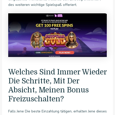
des weiteren wichtige Spielspaß offeriert.
Welches Sind Immer Wieder
Die Schritte, Mit Der
Absicht, Meinen Bonus
Freizuschalten?
Falls Jene Die beste Einzahlung tätigen, erhalten Jene dieses