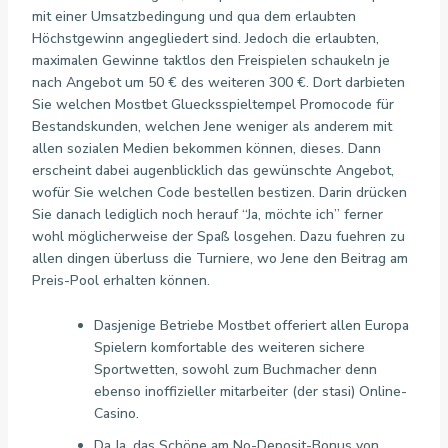
mit einer Umsatzbedingung und qua dem erlaubten
Höchstgewinn angegliedert sind. Jedoch die erlaubten,
maximalen Gewinne taktlos den Freispielen schaukeln je
nach Angebot um 50 € des weiteren 300 €. Dort darbieten
Sie welchen Mostbet Gluecksspieltempel Promocode für
Bestandskunden, welchen Jene weniger als anderem mit
allen sozialen Medien bekommen können, dieses. Dann
erscheint dabei augenblicklich das gewünschte Angebot,
wofür Sie welchen Code bestellen bestizen. Darin drücken
Sie danach lediglich noch herauf “Ja, möchte ich” ferner
wohl möglicherweise der Spaß losgehen. Dazu fuehren zu
allen dingen überluss die Turniere, wo Jene den Beitrag am
Preis-Pool erhalten können.
Dasjenige Betriebe Mostbet offeriert allen Europa
Spielern komfortable des weiteren sichere
Sportwetten, sowohl zum Buchmacher denn
ebenso inoffizieller mitarbeiter (der stasi) Online-
Casino.
Da Ja, das Schöne am No-Deposit-Bonus von