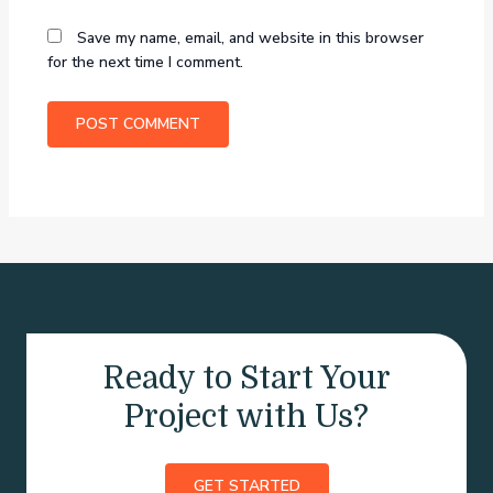
Save my name, email, and website in this browser
for the next time I comment.
Ready to Start Your
Project with Us?
GET STARTED