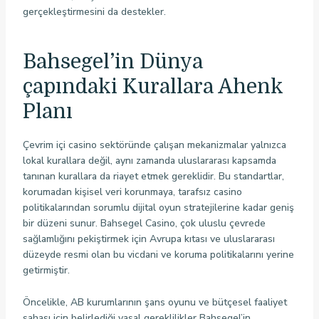
gerçekleştirmesini da destekler.
Bahsegel’in Dünya
çapındaki Kurallara Ahenk
Planı
Çevrim içi casino sektöründe çalışan mekanizmalar yalnızca
lokal kurallara değil, aynı zamanda uluslararası kapsamda
tanınan kurallara da riayet etmek gereklidir. Bu standartlar,
korumadan kişisel veri korunmaya, tarafsız casino
politikalarından sorumlu dijital oyun stratejilerine kadar geniş
bir düzeni sunur. Bahsegel Casino, çok uluslu çevrede
sağlamlığını pekiştirmek için Avrupa kıtası ve uluslararası
düzeyde resmi olan bu vicdani ve koruma politikalarını yerine
getirmiştir.
Öncelikle, AB kurumlarının şans oyunu ve bütçesel faaliyet
sahası için belirlediği yasal gereklilikler Bahsegel’in