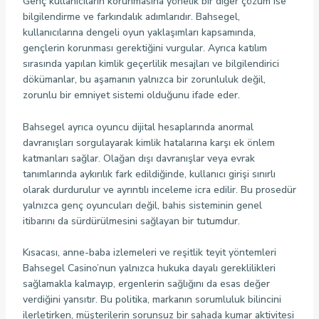
Genç kullanıcıların korunmasına yönelik bir diğer çözüm ise
bilgilendirme ve farkındalık adımlarıdır. Bahsegel,
kullanıcılarına dengeli oyun yaklaşımları kapsamında,
gençlerin korunması gerektiğini vurgular. Ayrıca katılım
sırasında yapılan kimlik geçerlilik mesajları ve bilgilendirici
dökümanlar, bu aşamanın yalnızca bir zorunluluk değil,
zorunlu bir emniyet sistemi olduğunu ifade eder.
Bahsegel ayrıca oyuncu dijital hesaplarında anormal
davranışları sorgulayarak kimlik hatalarına karşı ek önlem
katmanları sağlar. Olağan dışı davranışlar veya evrak
tanımlarında aykırılık fark edildiğinde, kullanıcı girişi sınırlı
olarak durdurulur ve ayrıntılı inceleme icra edilir. Bu prosedür
yalnızca genç oyuncuları değil, bahis sisteminin genel
itibarını da sürdürülmesini sağlayan bir tutumdur.
Kısacası, anne-baba izlemeleri ve reşitlik teyit yöntemleri
Bahsegel Casino’nun yalnızca hukuka dayalı gereklilikleri
sağlamakla kalmayıp, ergenlerin sağlığını da esas değer
verdiğini yansıtır. Bu politika, markanın sorumluluk bilincini
ilerletirken, müşterilerin sorunsuz bir sahada kumar aktivitesi