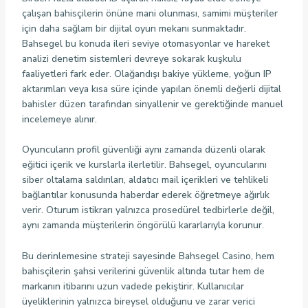
çalışan bahisçilerin önüne mani olunması, samimi müşteriler
için daha sağlam bir dijital oyun mekanı sunmaktadır.
Bahsegel bu konuda ileri seviye otomasyonlar ve hareket
analizi denetim sistemleri devreye sokarak kuşkulu
faaliyetleri fark eder. Olağandışı bakiye yükleme, yoğun IP
aktarımları veya kısa süre içinde yapılan önemli değerli dijital
bahisler düzen tarafından sinyallenir ve gerektiğinde manuel
incelemeye alınır.
Oyuncuların profil güvenliği aynı zamanda düzenli olarak
eğitici içerik ve kurslarla ilerletilir. Bahsegel, oyuncularını
siber oltalama saldırıları, aldatıcı mail içerikleri ve tehlikeli
bağlantılar konusunda haberdar ederek öğretmeye ağırlık
verir. Oturum istikrarı yalnızca prosedürel tedbirlerle değil,
aynı zamanda müşterilerin öngörülü kararlarıyla korunur.
Bu derinlemesine strateji sayesinde Bahsegel Casino, hem
bahisçilerin şahsi verilerini güvenlik altında tutar hem de
markanın itibarını uzun vadede pekiştirir. Kullanıcılar
üyeliklerinin yalnızca bireysel olduğunu ve zarar verici