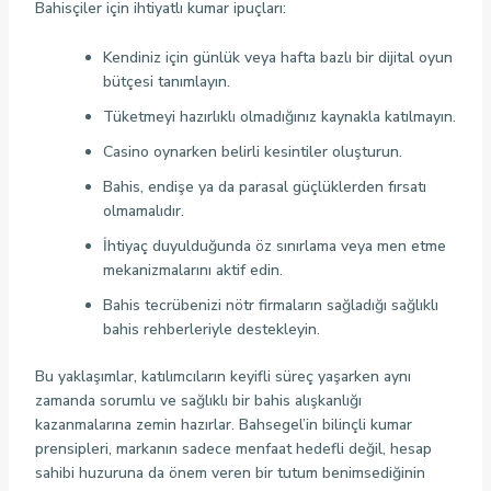
Bahisçiler için ihtiyatlı kumar ipuçları:
Kendiniz için günlük veya hafta bazlı bir dijital oyun
bütçesi tanımlayın.
Tüketmeyi hazırlıklı olmadığınız kaynakla katılmayın.
Casino oynarken belirli kesintiler oluşturun.
Bahis, endişe ya da parasal güçlüklerden fırsatı
olmamalıdır.
İhtiyaç duyulduğunda öz sınırlama veya men etme
mekanizmalarını aktif edin.
Bahis tecrübenizi nötr firmaların sağladığı sağlıklı
bahis rehberleriyle destekleyin.
Bu yaklaşımlar, katılımcıların keyifli süreç yaşarken aynı
zamanda sorumlu ve sağlıklı bir bahis alışkanlığı
kazanmalarına zemin hazırlar. Bahsegel’in bilinçli kumar
prensipleri, markanın sadece menfaat hedefli değil, hesap
sahibi huzuruna da önem veren bir tutum benimsediğinin