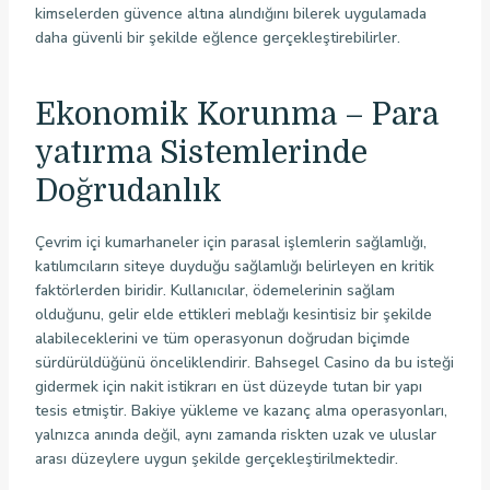
kimselerden güvence altına alındığını bilerek uygulamada
daha güvenli bir şekilde eğlence gerçekleştirebilirler.
Ekonomik Korunma – Para
yatırma Sistemlerinde
Doğrudanlık
Çevrim içi kumarhaneler için parasal işlemlerin sağlamlığı,
katılımcıların siteye duyduğu sağlamlığı belirleyen en kritik
faktörlerden biridir. Kullanıcılar, ödemelerinin sağlam
olduğunu, gelir elde ettikleri meblağı kesintisiz bir şekilde
alabileceklerini ve tüm operasyonun doğrudan biçimde
sürdürüldüğünü önceliklendirir. Bahsegel Casino da bu isteği
gidermek için nakit istikrarı en üst düzeyde tutan bir yapı
tesis etmiştir. Bakiye yükleme ve kazanç alma operasyonları,
yalnızca anında değil, aynı zamanda riskten uzak ve uluslar
arası düzeylere uygun şekilde gerçekleştirilmektedir.