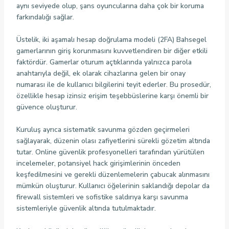
aynı seviyede olup, şans oyuncularına daha çok bir koruma
farkındalığı sağlar.
Üstelik, iki aşamalı hesap doğrulama modeli (2FA) Bahsegel
gamerlarının giriş korunmasını kuvvetlendiren bir diğer etkili
faktördür. Gamerlar oturum açtıklarında yalnızca parola
anahtarıyla değil, ek olarak cihazlarına gelen bir onay
numarası ile de kullanıcı bilgilerini teyit ederler. Bu prosedür,
özellikle hesap izinsiz erişim teşebbüslerine karşı önemli bir
güvence oluşturur.
Kuruluş ayrıca sistematik savunma gözden geçirmeleri
sağlayarak, düzenin olası zafiyetlerini sürekli gözetim altında
tutar. Online güvenlik profesyonelleri tarafından yürütülen
incelemeler, potansiyel hack girişimlerinin önceden
keşfedilmesini ve gerekli düzenlemelerin çabucak alınmasını
mümkün oluşturur. Kullanıcı öğelerinin saklandığı depolar da
firewall sistemleri ve sofistike saldırıya karşı savunma
sistemleriyle güvenlik altında tutulmaktadır.