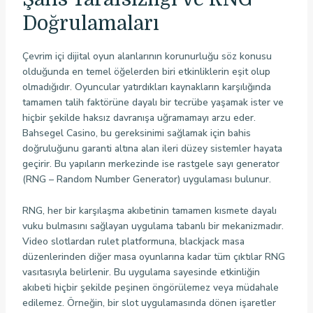
Doğrulamaları
Çevrim içi dijital oyun alanlarının korunurluğu söz konusu
olduğunda en temel öğelerden biri etkinliklerin eşit olup
olmadığıdır. Oyuncular yatırdıkları kaynakların karşılığında
tamamen talih faktörüne dayalı bir tecrübe yaşamak ister ve
hiçbir şekilde haksız davranışa uğramamayı arzu eder.
Bahsegel Casino, bu gereksinimi sağlamak için bahis
doğruluğunu garanti altına alan ileri düzey sistemler hayata
geçirir. Bu yapıların merkezinde ise rastgele sayı generator
(RNG – Random Number Generator) uygulaması bulunur.
RNG, her bir karşılaşma akıbetinin tamamen kısmete dayalı
vuku bulmasını sağlayan uygulama tabanlı bir mekanizmadır.
Video slotlardan rulet platformuna, blackjack masa
düzenlerinden diğer masa oyunlarına kadar tüm çıktılar RNG
vasıtasıyla belirlenir. Bu uygulama sayesinde etkinliğin
akıbeti hiçbir şekilde peşinen öngörülemez veya müdahale
edilemez. Örneğin, bir slot uygulamasında dönen işaretler