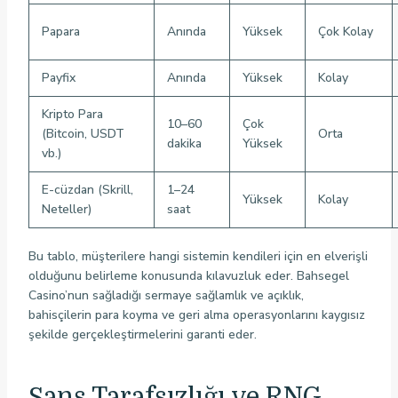
Papara
Anında
Yüksek
Çok Kolay
Payfix
Anında
Yüksek
Kolay
Kripto Para
10–60
Çok
(Bitcoin, USDT
Orta
dakika
Yüksek
vb.)
E-cüzdan (Skrill,
1–24
Yüksek
Kolay
Neteller)
saat
Bu tablo, müşterilere hangi sistemin kendileri için en elverişli
olduğunu belirleme konusunda kılavuzluk eder. Bahsegel
Casino’nun sağladığı sermaye sağlamlık ve açıklık,
bahisçilerin para koyma ve geri alma operasyonlarını kaygısız
şekilde gerçekleştirmelerini garanti eder.
Şans Tarafsızlığı ve RNG