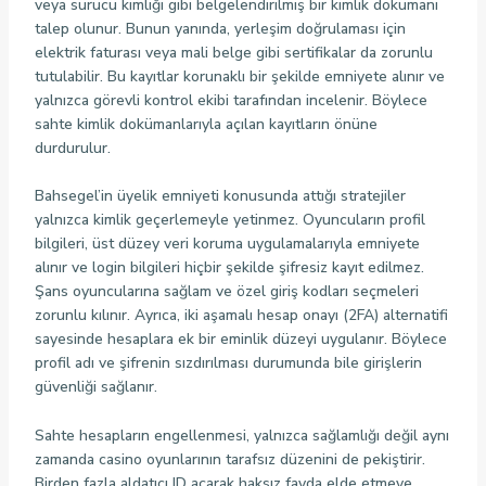
veya sürücü kimliği gibi belgelendirilmiş bir kimlik dokümanı
talep olunur. Bunun yanında, yerleşim doğrulaması için
elektrik faturası veya mali belge gibi sertifikalar da zorunlu
tutulabilir. Bu kayıtlar korunaklı bir şekilde emniyete alınır ve
yalnızca görevli kontrol ekibi tarafından incelenir. Böylece
sahte kimlik dokümanlarıyla açılan kayıtların önüne
durdurulur.
Bahsegel’in üyelik emniyeti konusunda attığı stratejiler
yalnızca kimlik geçerlemeyle yetinmez. Oyuncuların profil
bilgileri, üst düzey veri koruma uygulamalarıyla emniyete
alınır ve login bilgileri hiçbir şekilde şifresiz kayıt edilmez.
Şans oyuncularına sağlam ve özel giriş kodları seçmeleri
zorunlu kılınır. Ayrıca, iki aşamalı hesap onayı (2FA) alternatifi
sayesinde hesaplara ek bir eminlik düzeyi uygulanır. Böylece
profil adı ve şifrenin sızdırılması durumunda bile girişlerin
güvenliği sağlanır.
Sahte hesapların engellenmesi, yalnızca sağlamlığı değil aynı
zamanda casino oyunlarının tarafsız düzenini de pekiştirir.
Birden fazla aldatıcı ID açarak haksız fayda elde etmeye